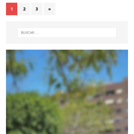
1
2
3
»