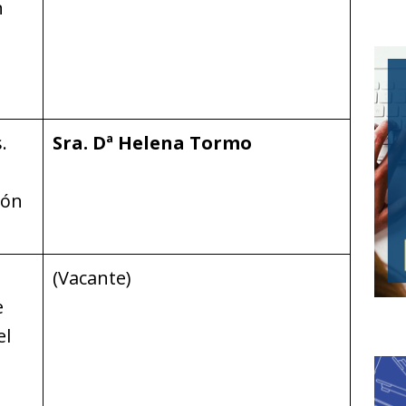
n
.
Sra. Dª Helena Tormo
ión
(Vacante)
e
el