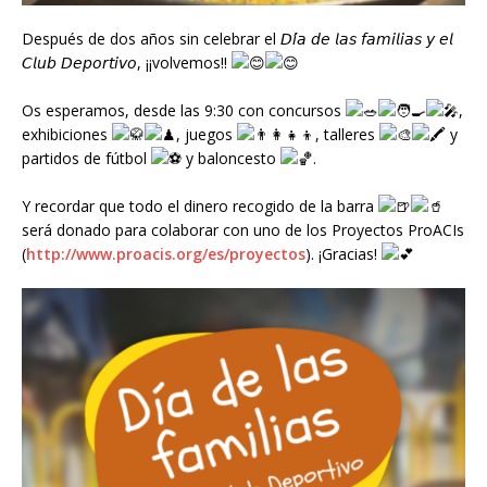
Después de dos años sin celebrar el 𝘋𝘪́𝘢 𝘥𝘦 𝘭𝘢𝘴 𝘧𝘢𝘮𝘪𝘭𝘪𝘢𝘴 𝘺 𝘦𝘭
𝘊𝘭𝘶𝘣 𝘋𝘦𝘱𝘰𝘳𝘵𝘪𝘷𝘰, ¡¡volvemos!!
Os esperamos, desde las 9:30 con concursos
,
exhibiciones
, juegos
, talleres
y
partidos de fútbol
y baloncesto
.
Y recordar que todo el dinero recogido de la barra
será donado para colaborar con uno de los Proyectos ProACIs
(
http://www.proacis.org/es/proyectos
). ¡Gracias!