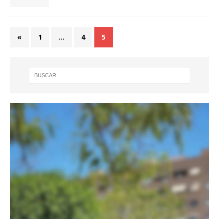
«
1
…
4
5